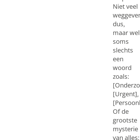
Niet veel
weggeve
dus,
maar wel
soms
slechts
een
woord
zoals:
[Onderzo
[Urgent],
[Persoonl
Of de
grootste
mysterie
van alles: