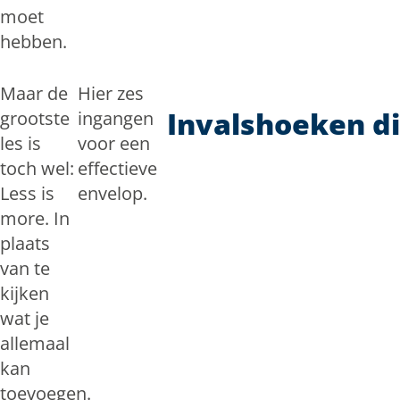
moet
hebben.
Maar de
Hier zes
Invalshoeken d
grootste
ingangen
les is
voor een
toch wel:
effectieve
Less is
envelop.
more. In
plaats
van te
kijken
wat je
allemaal
kan
toevoegen.