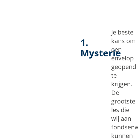
Je beste
1.
kans om
een
Mysterie
envelop
geopend
te
krijgen.
De
grootste
les die
wij aan
fondsenw
kunnen