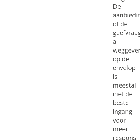
De
aanbiedi
of de
geefvraa
al
weggeve
op de
envelop
is
meestal
niet de
beste
ingang
voor
meer
respons.