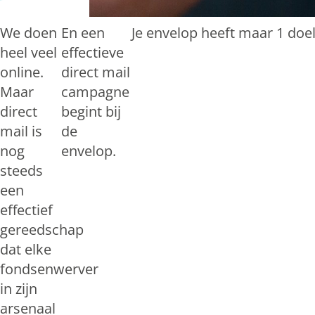
We doen
En een
Je envelop heeft maar 1 doe
heel veel
effectieve
online.
direct mail
Maar
campagne
direct
begint bij
mail is
de
nog
envelop.
steeds
een
effectief
gereedschap
dat elke
fondsenwerver
in zijn
arsenaal