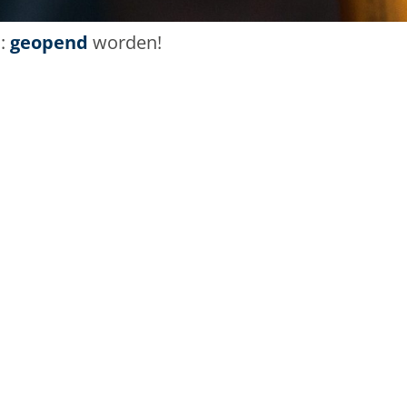
l:
geopend
worden!