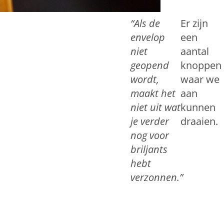
“Als de
Er zijn
envelop
een
niet
aantal
geopend
knoppen
wordt,
waar we
maakt het
aan
niet uit wat
kunnen
je verder
draaien.
nog voor
briljants
hebt
verzonnen.”