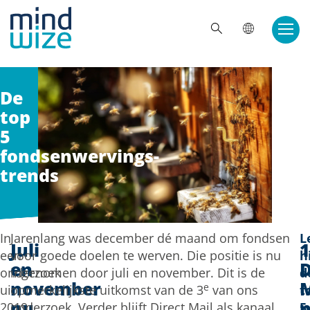
Doorgaan naar inhoud
ZOE
De
top
5
fondsenwervings-
trends
In
Jarenlang was december dé maand om fondsen
L
Juli
1
een
voor goede doelen te werven. Die positie is nu
h
en
D
onderzoek
ingenomen door juli en november. Dit is de
d
november
M
e
uit
opmerkelijkste uitkomst van de 3
van ons
t
nu
2019
onderzoek. Verder blijft Direct Mail als kanaal
5