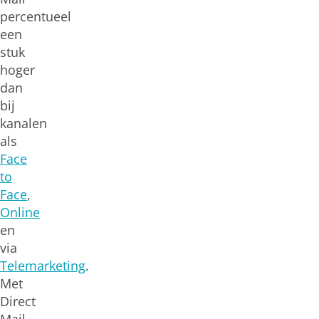
percentueel
een
stuk
hoger
dan
bij
kanalen
als
Face
to
Face
,
Online
en
via
Telemarketing
.
Met
Direct