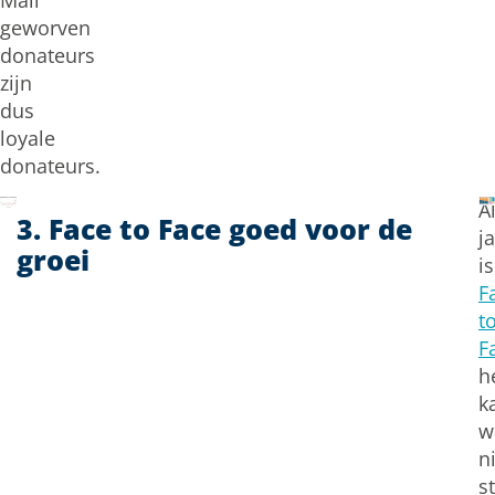
Mail
geworven
donateurs
zijn
dus
loyale
donateurs.
A
3. Face to Face goed voor de
j
groei
is
F
t
F
h
k
w
n
s