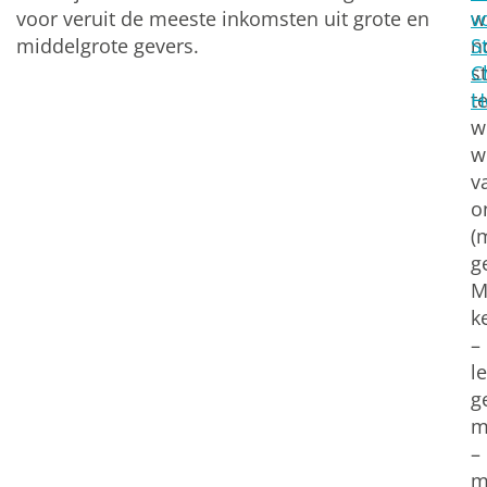
voor veruit de meeste inkomsten uit grote en
w
v
middelgrote gevers.
n
S
s
C
t
H
w
w
v
o
(
g
M
k
–
le
g
m
–
m