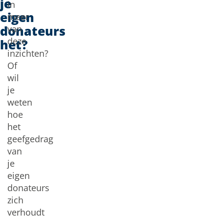
je
in
eigen
meer
donateurs
van
deze
het?
inzichten?
Of
wil
je
weten
hoe
het
geefgedrag
van
je
eigen
donateurs
zich
verhoudt