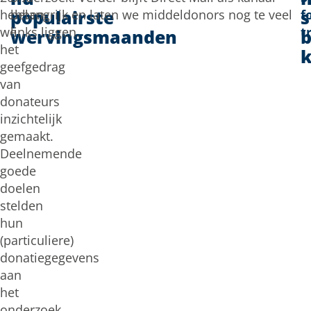
populairste
s
hebben
belangrijk en laten we middeldonors nog te veel
f
we
links liggen.
t
wervingsmaanden
b
het
k
geefgedrag
van
donateurs
inzichtelijk
gemaakt.
Deelnemende
goede
doelen
stelden
hun
(particuliere)
donatiegegevens
aan
het
onderzoek