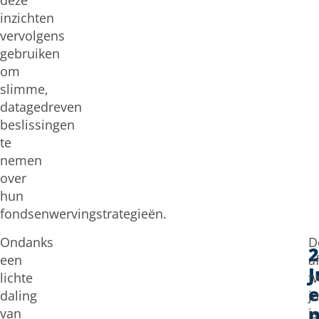
deze
inzichten
vervolgens
gebruiken
om
slimme,
datagedreven
beslissingen
te
nemen
over
hun
fondsenwervingstrategieën.
Ondanks
D
2
een
a
J
lichte
t
daling
j
van
is