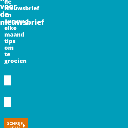
de
voor
nieuwsbrief
de
en
nieuwsbrief
ontvang
elke
maand
tips
om
te
groeien
CAPTCHA
Voornaam
Typ
hier
je
SCHRIJF
JE IN