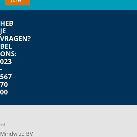
e-
mailadres
HEB
JE
VRAGEN?
BEL
ONS:
023
-
567
70
00
Mindwize BV