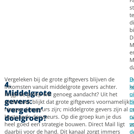
F
s
te
d
bi
D
M
e
M
d
Vergeleken bij de grote giftgevers blijven de
D
B
4.
inkomsten vanuit middelgrote gevers achter.
k
h
Middelgrote
Krijgt de groep wel genoeg aandacht? Uit het
ui
o
gevers:
onderzoek blijkt dat grote giftgevers voornamelijk
h
d
‘vergeten’
nieuwe donateurs zijn; middelgrote gevers zijn al
o
m
doelgroep?
bestaande donateurs. Op die groep kun je dus
n
c
heel goed een strategie bouwen. Direct Mail ligt
v
m
daarbij voor de hand. Dit kanaal zorgt immers
d
d