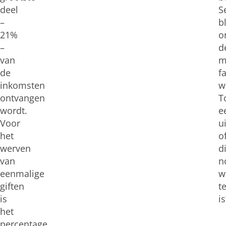
deel
S
–
bl
21%
o
–
d
van
m
de
f
inkomsten
w
ontvangen
T
wordt.
e
Voor
u
het
o
werven
di
van
n
eenmalige
w
giften
t
is
is
het
percentage