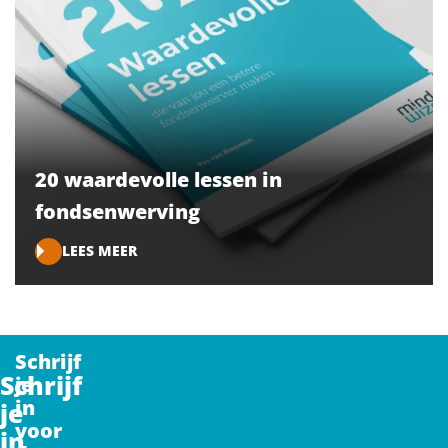
20 waardevolle lessen in
fondsenwerving
LEES MEER
Schrijf
Schrijf
je
in
je
voor
in