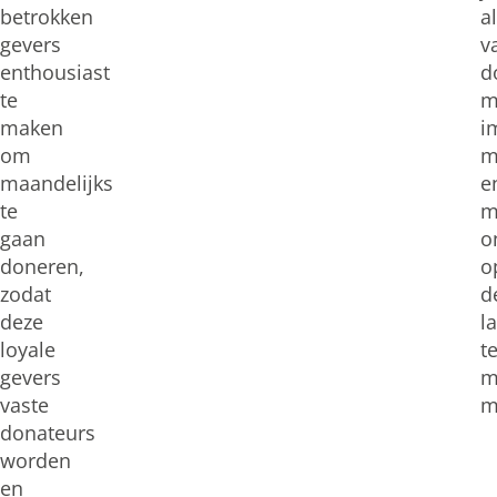
betrokken
a
gevers
v
enthousiast
d
te
m
maken
i
om
m
maandelijks
e
te
m
gaan
o
doneren,
o
zodat
d
deze
l
loyale
t
gevers
m
vaste
m
donateurs
worden
en