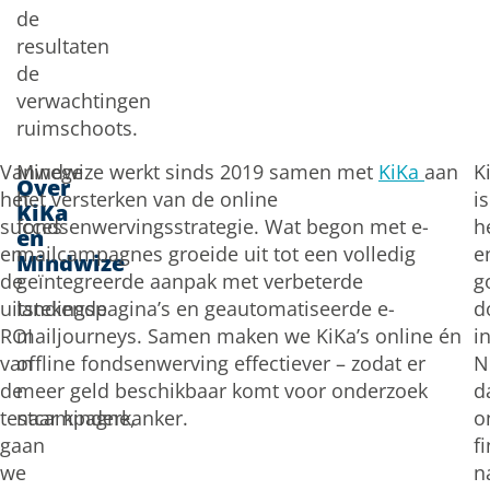
de
resultaten
de
verwachtingen
ruimschoots.
Vanwege
Mindwize werkt sinds 2019 samen met
KiKa
aan
K
Over
het
het versterken van de online
is
KiKa
succes
fondsenwervingsstrategie. Wat begon met e-
h
en
en
mailcampagnes groeide uit tot een volledig
e
Mindwize
de
geïntegreerde aanpak met verbeterde
g
uitstekende
landingspagina’s en geautomatiseerde e-
d
ROI
mailjourneys. Samen maken we KiKa’s online én
i
van
offline fondsenwerving effectiever – zodat er
N
de
meer geld beschikbaar komt voor onderzoek
d
testcampagne,
naar kinderkanker.
o
gaan
f
we
n