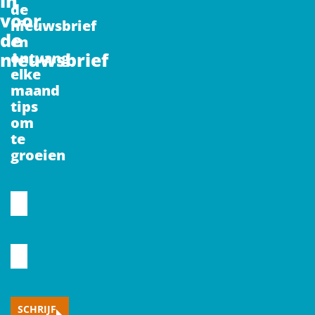
in
de
voor
nieuwsbrief
de
en
nieuwsbrief
ontvang
elke
maand
tips
om
te
groeien
CAPTCHA
Voornaam
Typ
hier
je
SCHRIJF