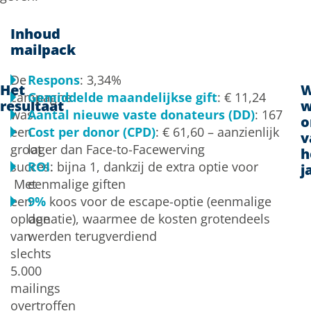
Inhoud
mailpack
De
Respons
: 3,34%
Het
W
campagne
Gemiddelde maandelijkse gift
: € 11,24
resultaat
w
was
Aantal nieuwe vaste donateurs (DD)
: 167
o
een
Cost per donor (CPD)
: € 61,60 – aanzienlijk
v
groot
lager dan Face-to-Facewerving
h
succes.
ROI
: bijna 1, dankzij de extra optie voor
j
Met
eenmalige giften
een
9%
koos voor de escape-optie (eenmalige
oplage
donatie), waarmee de kosten grotendeels
van
werden terugverdiend
slechts
5.000
mailings
overtroffen