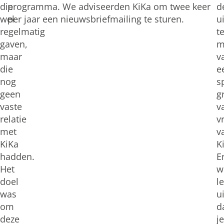
die
programma. We adviseerden KiKa om twee keer
d
wel
per jaar een nieuwsbriefmailing te sturen.
ui
regelmatig
t
gaven,
m
maar
v
die
e
nog
s
geen
g
vaste
v
relatie
v
met
v
KiKa
K
hadden.
E
Het
w
doel
l
was
ui
om
d
deze
je