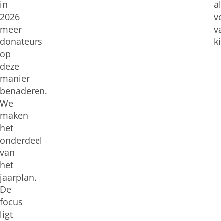
in
al
2026
v
meer
v
donateurs
k
op
deze
manier
benaderen.
We
maken
het
onderdeel
van
het
jaarplan.
De
focus
ligt