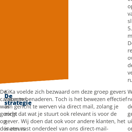
o
v
s
5
m
D
r
o
d
v
r
De
KiKa voelde zich bezwaard om deze groep gevers
W
De
campagne
vaker te benaderen. Toch is het bewezen effectief
n
strategie
was
om gericht te werven via direct mail, zolang je
d
gericht
zorgt dat wat je stuurt ook relevant is voor de
g
op
gever. Wij doen dat ook voor andere klanten, het
ui
donateurs
is een vast onderdeel van ons direct-mail-
o