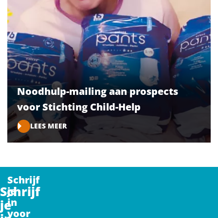
Noodhulp-mailing aan prospects
voor Stichting Child-Help
LEES MEER
Schrijf
Schrijf
je
in
je
voor