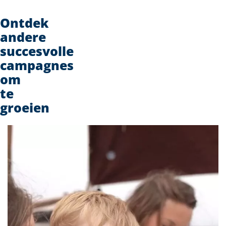
Ontdek
andere
succesvolle
campagnes
om
te
groeien