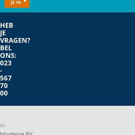
e-
JE IN
mailadres
HEB
JE
VRAGEN?
BEL
ONS:
023
-
567
70
00
Mindwize BV