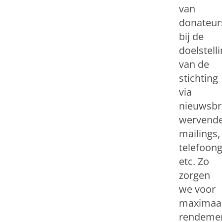
van
donateur
bij de
doelstell
van de
stichting
via
nieuwsbr
wervend
mailings,
telefoon
etc. Zo
zorgen
we voor
maximaa
rendemen