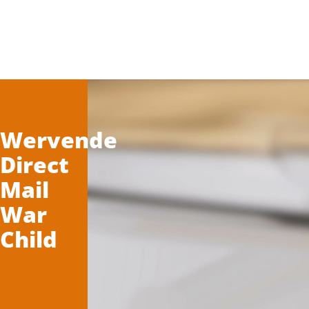
Doorgaan naar inhoud
Wervende
Direct
Mail
War
Child