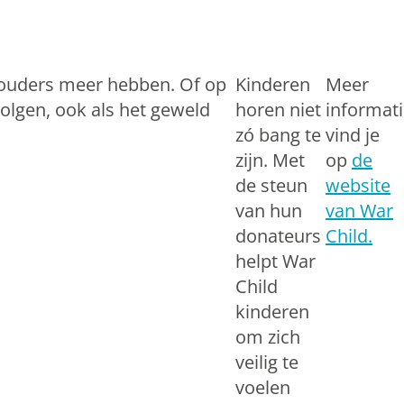
 ouders meer hebben. Of op
Kinderen
Meer
olgen, ook als het geweld
horen niet
informat
zó bang te
vind je
zijn. Met
op
de
de steun
website
van hun
van War
donateurs
Child.
helpt War
Child
kinderen
om zich
veilig te
voelen