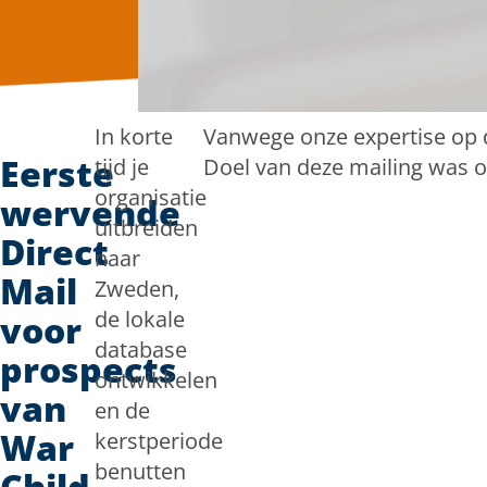
In korte
Vanwege onze expertise op 
Eerste
tijd je
Doel van deze mailing was o
organisatie
wervende
uitbreiden
Direct
naar
Mail
Zweden,
de lokale
voor
database
prospects
ontwikkelen
van
en de
War
kerstperiode
benutten
Child