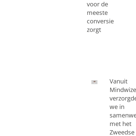
voor de
meeste
conversie
zorgt
Vanuit
Mindwiz
verzorgd
we in
samenwe
met het
Zweedse