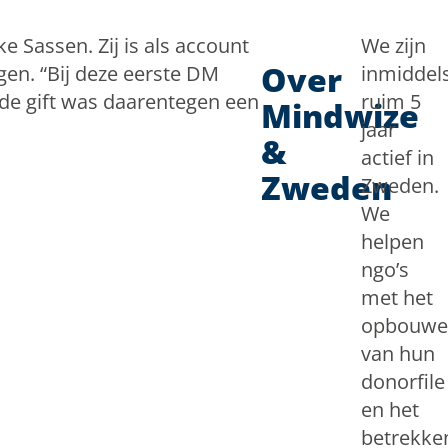
e Sassen. Zij is als account
We zijn
Over
gen. “Bij deze eerste DM
inmiddel
de gift was daarentegen een
ruim 5
Mindwize
jaar
&
actief in
Zweden
Zweden.
We
helpen
ngo’s
met het
opbouwe
van hun
donorfile
en het
betrekke