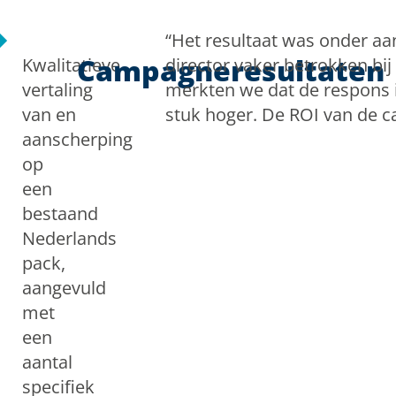
“Het resultaat was onder aan
Campagneresultaten
Kwalitatieve
director vaker betrokken bij
vertaling
merkten we dat de respons 
van en
stuk hoger. De ROI van de 
aanscherping
op
een
bestaand
Nederlands
pack,
aangevuld
met
een
aantal
specifiek