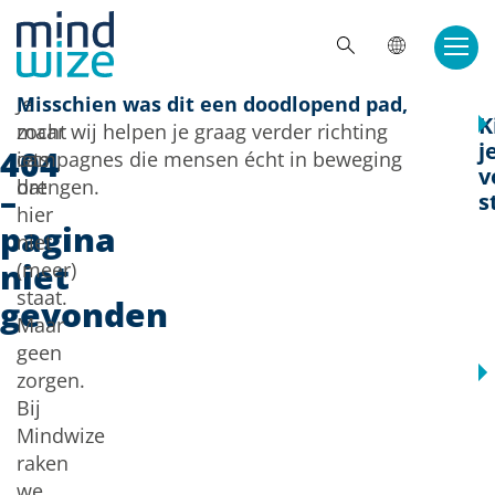
Doorgaan naar inhoud
ZOE
Je
Misschien was dit een doodlopend pad,
K
zocht
maar wij helpen je graag verder richting
j
404
iets
campagnes die mensen écht in beweging
v
dat
brengen.
–
s
hier
pagina
niet
niet
(meer)
staat.
gevonden
Maar
geen
zorgen.
Bij
Mindwize
raken
we