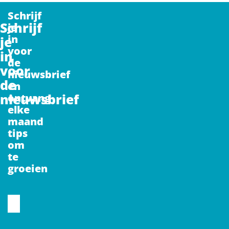
Schrijf
Schrijf
je
in
je
voor
in
de
voor
nieuwsbrief
de
en
nieuwsbrief
ontvang
elke
maand
tips
om
te
groeien
CAPTCHA
Voornaam