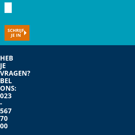
Typ
hier
je
SCHRIJF
e-
JE IN
mailadres
HEB
JE
VRAGEN?
BEL
ONS:
023
-
567
70
00