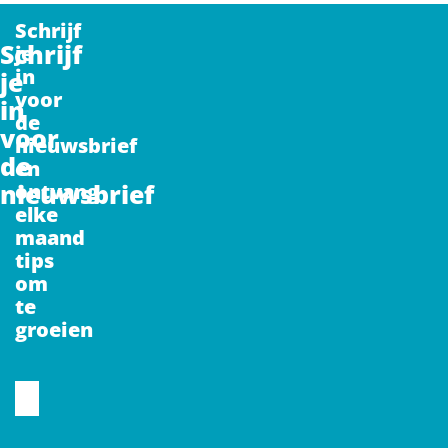
Schrijf
Schrijf
je
in
je
voor
in
de
voor
nieuwsbrief
de
en
nieuwsbrief
ontvang
elke
maand
tips
om
te
groeien
CAPTCHA
Voornaam