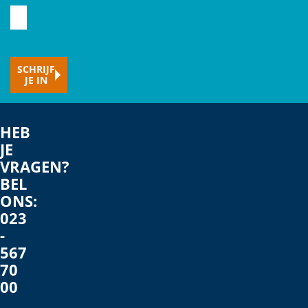
Typ
hier
je
SCHRIJF
e-
JE IN
mailadres
HEB
JE
VRAGEN?
BEL
ONS:
023
-
567
70
00