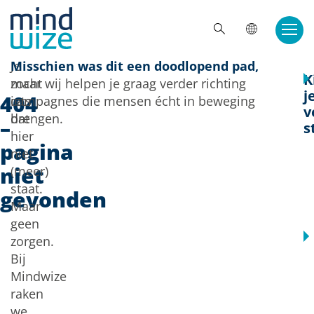
Doorgaan naar inhoud
ZOE
Je
Misschien was dit een doodlopend pad,
K
zocht
maar wij helpen je graag verder richting
j
404
iets
campagnes die mensen écht in beweging
v
dat
brengen.
–
s
hier
pagina
niet
niet
(meer)
staat.
gevonden
Maar
geen
zorgen.
Bij
Mindwize
raken
we