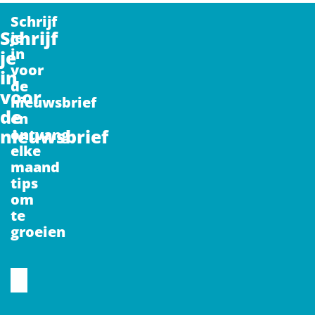
Schrijf
Schrijf
je
in
je
voor
in
de
voor
nieuwsbrief
de
en
nieuwsbrief
ontvang
elke
maand
tips
om
te
groeien
CAPTCHA
Voornaam