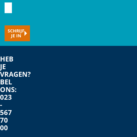
Typ
hier
je
SCHRIJF
e-
JE IN
mailadres
HEB
JE
VRAGEN?
BEL
ONS:
023
-
567
70
00