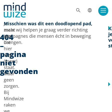
Doorgaan naar inhoud
ZOE
Je
Misschien was dit een doodlopend pad,
K
zocht
maar wij helpen je graag verder richting
j
404
iets
campagnes die mensen écht in beweging
v
dat
brengen.
–
s
hier
pagina
niet
niet
(meer)
staat.
gevonden
Maar
geen
zorgen.
Bij
Mindwize
raken
we