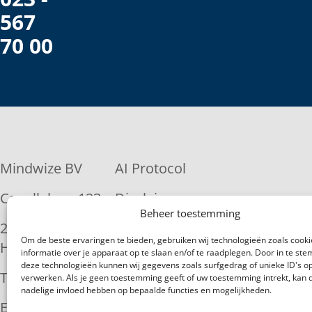
567
70 00
Mindwize BV
AI Protocol
Capellalaan 123
Disclaimer
Beheer toestemming
2132 JM
Privacy
Om de beste ervaringen te bieden, gebruiken wij technologieën zoals cook
Hoofddorp
statement
informatie over je apparaat op te slaan en/of te raadplegen. Door in te s
deze technologieën kunnen wij gegevens zoals surfgedrag of unieke ID's op
Tel: 023-567 7000
Copyright
verwerken. Als je geen toestemming geeft of uw toestemming intrekt, kan d
nadelige invloed hebben op bepaalde functies en mogelijkheden.
E-mail:
Algemene