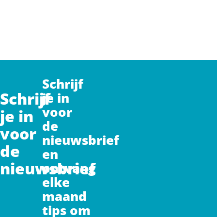
Schrijf
Schrijf
je in
voor
je in
de
voor
nieuwsbrief
de
en
nieuwsbrief
ontvang
elke
maand
tips om