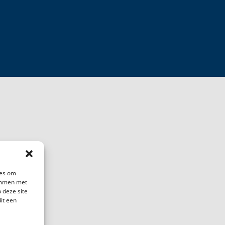
ies om
temmen met
 deze site
it een