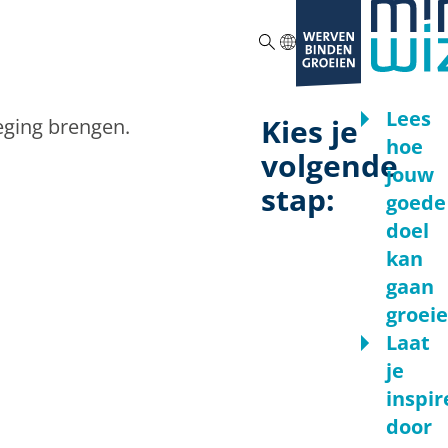
ZOEKEN
Lees
Kies je
eging brengen.
hoe
volgende
jouw
stap:
goede
doel
kan
gaan
groei
Laat
je
inspir
door