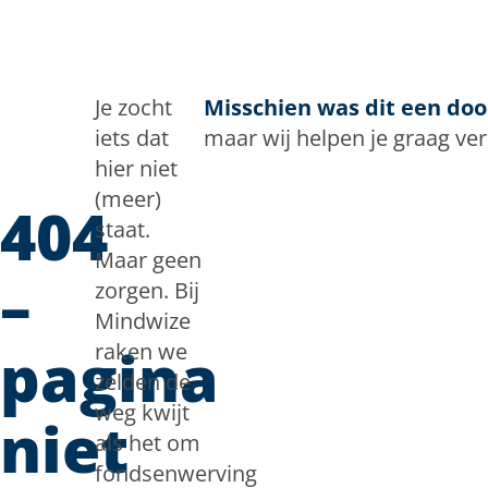
Doorgaan naar inhoud
Je zocht
Misschien was dit een do
iets dat
maar wij helpen je graag ve
hier niet
(meer)
404
staat.
Maar geen
–
zorgen. Bij
Mindwize
pagina
raken we
zelden de
weg kwijt
niet
als het om
fondsenwerving