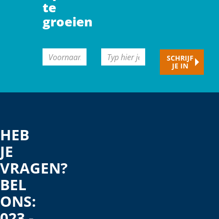
te
groeien
CAPTCHA
Voornaam
Typ
SCHRIJF
JE IN
hier
je
e-
mailadres
HEB
JE
VRAGEN?
BEL
ONS:
023 -