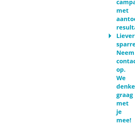
camp
met
aanto
result
Liever
sparr
Neem
conta
op.
We
denk
graag
met
je
mee!