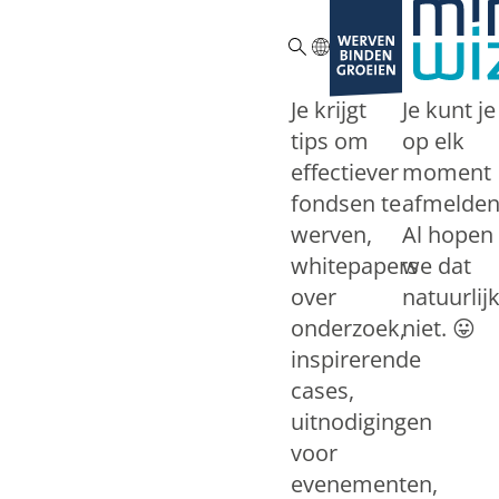
ZOEKEN
Je krijgt
Je kunt je
tips om
op elk
effectiever
moment
fondsen te
afmelden
werven,
Al hopen
whitepapers
we dat
over
natuurlij
onderzoek,
niet. 😛
inspirerende
cases,
uitnodigingen
voor
evenementen,