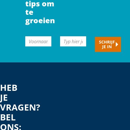
tips om
te
groeien
CAPTCHA
Voornaam
Typ
SCHRIJF
JE IN
hier
je
e-
mailadres
HEB
JE
VRAGEN?
BEL
ONS: