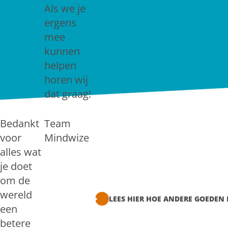
Als we je
ergens
mee
kunnen
helpen
horen wij
dat graag!
Bedankt
Team
voor
Mindwize
alles wat
je doet
om de
wereld
LEES HIER HOE ANDERE GOEDEN
een
betere