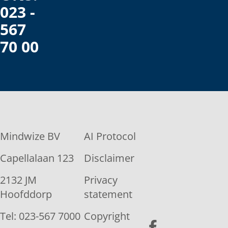
023 -
567
70 00
Mindwize BV
AI Protocol
Capellalaan 123
Disclaimer
2132 JM
Privacy
Hoofddorp
statement
Tel: 023-567 7000
Copyright