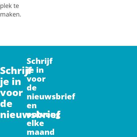
plek te
maken.
Schrijf
Schrijf
je in
voor
je in
de
voor
nieuwsbrief
de
en
nieuwsbrief
ontvang
elke
maand