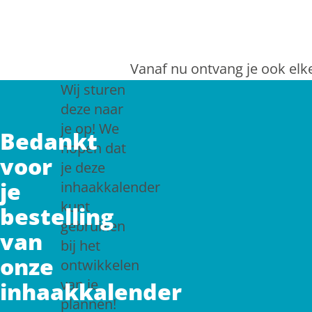
Doorgaan naar inhoud
Vanaf nu ontvang je ook elk
Wij sturen
deze naar
je op! We
Bedankt
hopen dat
voor
je deze
je
inhaakkalender
kunt
bestelling
gebruiken
van
bij het
onze
ontwikkelen
van je
inhaakkalender
plannen!