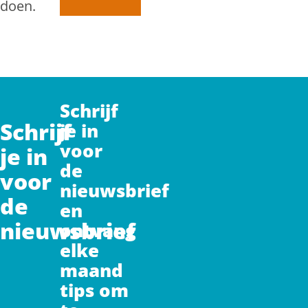
doen.
Schrijf
Schrijf
je in
voor
je in
de
voor
nieuwsbrief
de
en
nieuwsbrief
ontvang
elke
maand
tips om