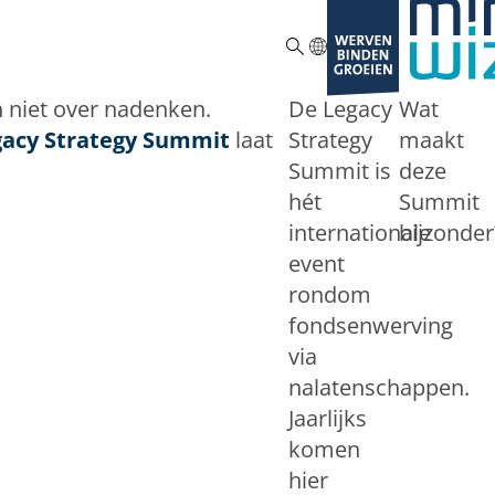
ZOEKEN
n niet over nadenken.
De Legacy
Wat
gacy Strategy Summit
laat
Strategy
maakt
Summit is
deze
hét
Summit
internationale
bijzonder
event
rondom
fondsenwerving
via
nalatenschappen.
Jaarlijks
komen
hier