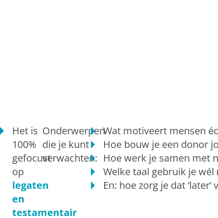
Het is
Onderwerpen
Wat motiveert mensen éc
100%
die je kunt
Hoe bouw je een donor j
gefocust
verwachten:
Hoe werk je samen met no
op
Welke taal gebruik je wél 
legaten
En: hoe zorg je dat ‘later’
en
testamentair