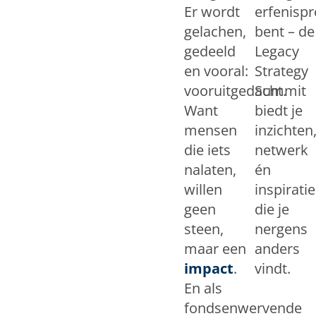
Er wordt
erfenispr
gelachen,
bent – de
gedeeld
Legacy
en vooral:
Strategy
vooruitgedacht.
Summit
Want
biedt je
mensen
inzichten
die iets
netwerk
nalaten,
én
willen
inspiratie
geen
die je
steen,
nergens
maar een
anders
impact
.
vindt.
En als
fondsenwervende