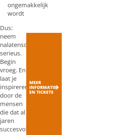
ongemakkelijk
wordt
Dus:
neem
nalatenschappen
serieus.
Begin
vroeg. En
laat je
MEER
inspireren
INFORMATIE
EN TICKETS
door de
mensen
die dat al
jaren
succesvol