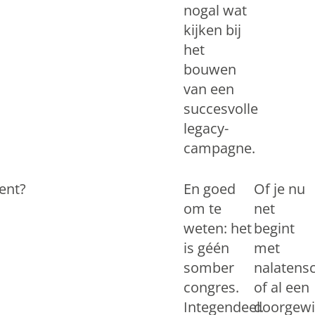
nogal wat
kijken bij
het
bouwen
van een
succesvolle
legacy-
campagne.
ent?
En goed
Of je nu
om te
net
weten: het
begint
is géén
met
somber
nalatens
congres.
of al een
Integendeel.
doorgewi