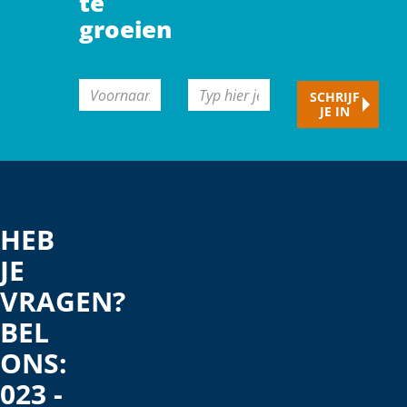
te
groeien
CAPTCHA
Voornaam
Typ
SCHRIJF
JE IN
hier
je
e-
mailadres
HEB
JE
VRAGEN?
BEL
ONS:
023 -