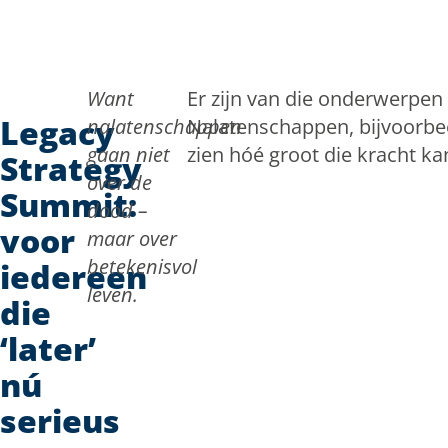
Doorgaan naar inhoud
Want
Er zijn van die onderwerpen
Legacy
nalatenschappen
Nalatenschappen, bijvoorbee
gaan niet
zien hóé groot die kracht ka
Strategy
over de
Summit:
dood –
voor
maar over
betekenisvol
iedereen
leven.
die
‘later’
nú
serieus