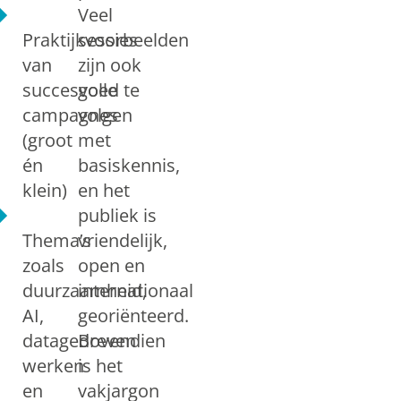
Veel
Praktijkvoorbeelden
sessies
van
zijn ook
succesvolle
goed te
campagnes
volgen
(groot
met
én
basiskennis,
klein)
en het
publiek is
Thema’s
vriendelijk,
zoals
open en
duurzaamheid,
internationaal
AI,
georiënteerd.
datagedreven
Bovendien
werken
is het
en
vakjargon