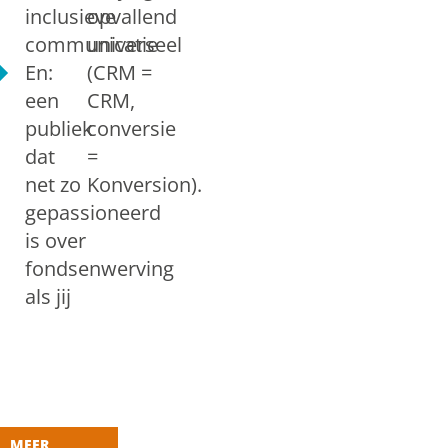
inclusieve
opvallend
communicatie
universeel
En:
(CRM =
een
CRM,
publiek
conversie
dat
=
net zo
Konversion).
gepassioneerd
is over
fondsenwerving
als jij
MEER