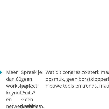
Meer
Spreek je
Wat dit congres zo sterk ma
dan 60
geen
opsmuk, geen borstklopperij 
workshops,
perfect
nieuwe tools en trends, maar
keynotes
Duits?
en
Geen
netwerksessies
probleem.