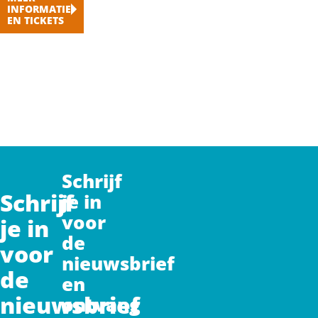
INFORMATIE
EN TICKETS
Schrijf
Schrijf
je in
voor
je in
de
voor
nieuwsbrief
de
en
nieuwsbrief
ontvang