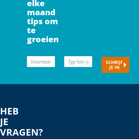
elke
maand
tips om
te
groeien
CAPTCHA
Voornaam
Typ
SCHRIJF
JE IN
hier
je
e-
mailadres
HEB
JE
VRAGEN?