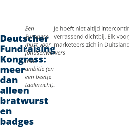
Doorgaan naar inhoud
Een
Je hoeft niet altijd intercon
Deutscher
Europese
verrassend dichtbij. Elk v
must voor
marketeers zich in Duitslan
Fundraising
fondsenwervers
Kongress:
met
meer
ambitie (en
een beetje
dan
taalinzicht).
alleen
bratwurst
en
badges