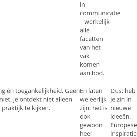
in
communicatie
– werkelijk
alle
facetten
van het
vak
komen
aan bod.
ng én toegankelijkheid. Geen
En laten
Dus: heb
et. Je ontdekt niet alleen
we eerlijk
je zin in
raktijk te kijken.
zijn: het is
nieuwe
ook
ideeën,
gewoon
Europese
heel
inspiratie