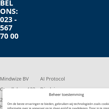
BEL
ONS:
023 -
567
70 00
Mindwize BV
AI Protocol
Capellalaan 123
Disclaimer
Beheer toestemming
2132 JM
Privacy
Om de beste ervaringen te bieden, gebruiken wij technologieën zoals cook
Hoofddorp
statement
informatie over je apparaat op te slaan en/of te raadplegen. Door in te s