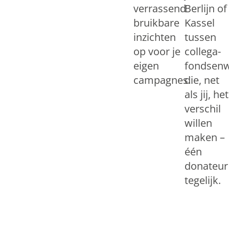
verrassend
Berlijn of
bruikbare
Kassel
inzichten
tussen
op voor je
collega-
eigen
fondsenw
campagnes.
die, net
als jij, het
verschil
willen
maken –
één
donateur
tegelijk.