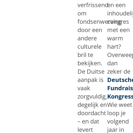
verfrissend
en een
om
inhoudeli
fondsenwerving
congres
door een
met een
andere
warm
culturele
hart?
bril te
Overwee
bekijken.
dan
De Duitse
zeker de
aanpak is
Deutsch
vaak
Fundrais
zorgvuldig,
Kongres
degelijk en
Wie weet
doordacht
loop je
– en dat
volgend
levert
jaar in