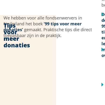
b
D
We hebben voor alle fondsenwervers in
d
Nederland het boek
’99 tips voor meer
Tips
9
donaties’
gemaakt. Praktische tips die direct
voor
t
toepasbaar zijn in de praktijk.
meer
e
l
donaties
m
o