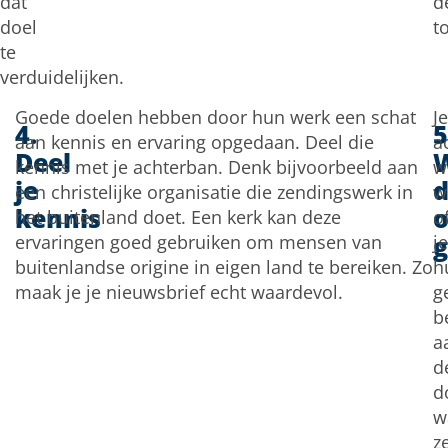
dat
d
doel
t
te
verduidelijken.
Goede doelen hebben door hun werk een schat
Je
4.
5
aan kennis en ervaring opgedaan. Deel die
a
Deel
kennis met je achterban. Denk bijvoorbeeld aan
w
je
d
een christelijke organisatie die zendingswerk in
w
kennis
o
het buitenland doet. Een kerk kan deze
o
g
ervaringen goed gebruiken om mensen van
je
buitenlandse origine in eigen land te bereiken. Zo
h
maak je je nieuwsbrief echt waardevol.
g
b
a
d
d
w
z