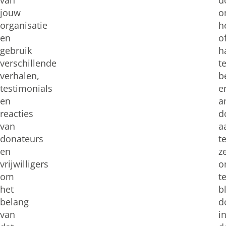
van
d
jouw
o
organisatie
h
en
o
gebruik
h
verschillende
t
verhalen,
b
testimonials
e
en
a
reacties
d
van
a
donateurs
t
en
z
vrijwilligers
o
om
t
het
b
belang
d
van
i