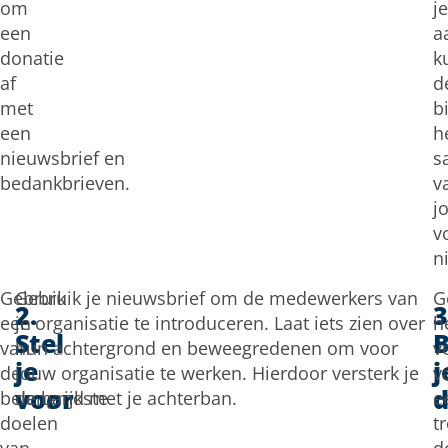
om
je
een
a
donatie
k
af
d
met
bi
een
h
nieuwsbrief en
s
bedankbrieven.
v
j
v
n
Gebruik
Gebruik je nieuwsbrief om de medewerkers van
G
2.
3
een
je organisatie te introduceren. Laat iets zien over
h
Stel
van
hun achtergrond en beweegredenen om voor
v
je
j
de
jouw organisatie te werken. Hierdoor versterk je
v
voor
d
belangrijkste
de band met je achterban.
e
doelen
t