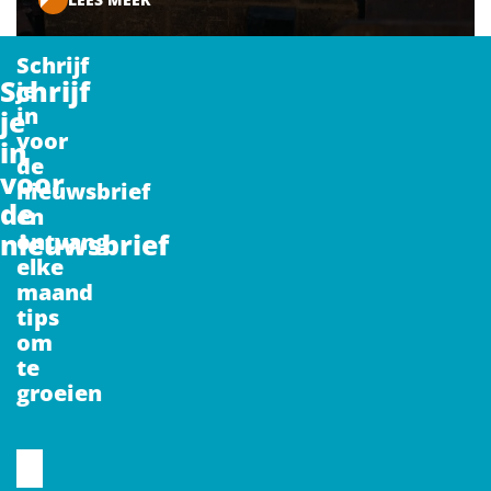
Schrijf
Schrijf
je
in
je
voor
in
de
voor
nieuwsbrief
de
en
nieuwsbrief
ontvang
elke
maand
tips
om
te
groeien
CAPTCHA
Voornaam