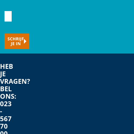
Typ
hier
je
SCHRIJF
e-
JE IN
mailadres
HEB
JE
VRAGEN?
BEL
ONS:
023
-
567
70
00