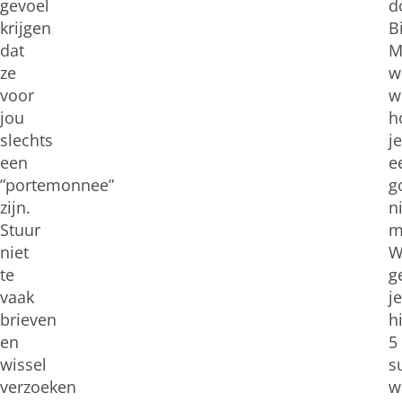
gevoel
d
krijgen
Bi
dat
M
ze
w
voor
w
jou
h
slechts
je
een
e
”portemonnee”
g
zijn.
n
Stuur
m
niet
W
te
g
vaak
je
brieven
h
en
5
wissel
s
verzoeken
w