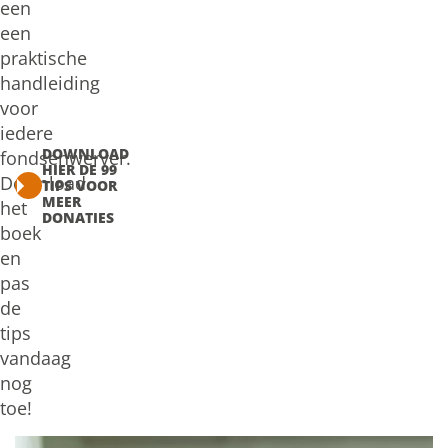
een
een
praktische
handleiding
voor
iedere
DOWNLOAD
fondsenwerver.
HIER DE 99
Download
TIPS VOOR
MEER
het
DONATIES
boek
en
pas
de
tips
vandaag
nog
toe!