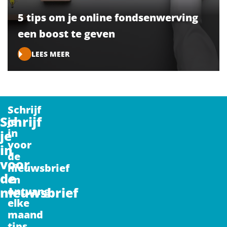
5 tips om je online fondsenwerving
een boost te geven
LEES MEER
Schrijf
Schrijf
je
in
je
voor
in
de
voor
nieuwsbrief
de
en
nieuwsbrief
ontvang
elke
maand
tips