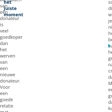
het
s
van
juiste
d
een
moment
w
donateur
je
is
n
veel
h
goedkoper
b
dan
a
het
h
werven
g
van
n
een
c
nieuwe
d
donateur.
M
Voor
e
een
g
goede
d
relatie
k