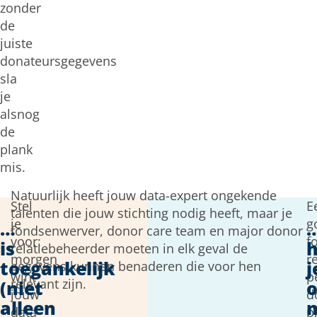
zonder
de
juiste
donateursgegevens
sla
je
alsnog
de
plank
mis.
Natuurlijk heeft jouw data-expert ongekende
Stel
E
talenten die jouw stichting nodig heeft, maar je
je
g
…
fondsenwerver, donor care team en major donor
voor:
f
is
h
relatiebeheerder moeten in elk geval de
morgen
r
toegankelijk
j
gegevens kunnen benaderen die voor hen
wint
p
relevant zijn.
(niet
jouw
d
alleen
data-
p