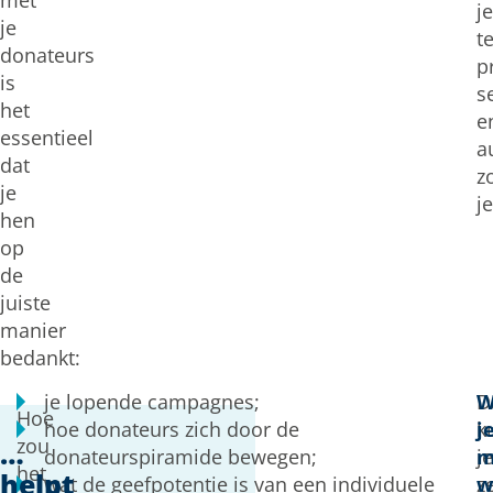
met
je
je
t
donateurs
p
is
s
het
e
essentieel
a
dat
z
je
je
hen
op
de
juiste
manier
bedankt:
je lopende campagnes;
D
W
Hoe
hoe donateurs zich door de
k
j
zou
…
donateurspiramide bewegen;
je
m
het
helpt
wat de geefpotentie is van een individuele
z
w