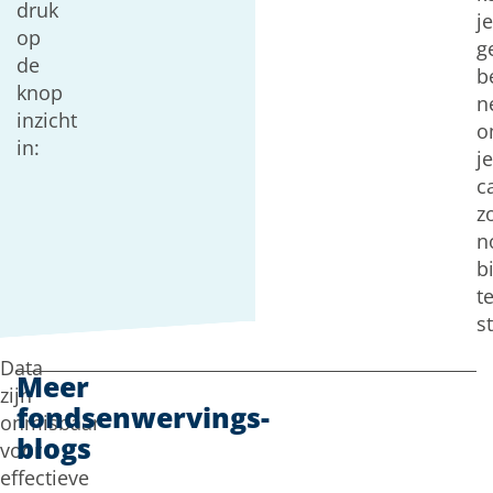
druk
je
op
g
de
b
knop
n
inzicht
o
in:
je
c
z
n
bi
t
s
Data
Meer
zijn
fondsenwervings-
onmisbaar
blogs
voor
effectieve