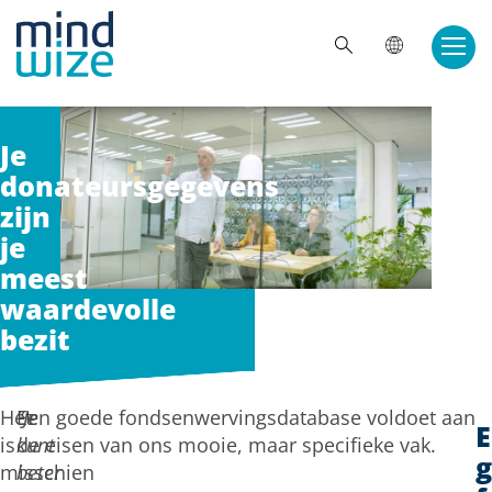
Doorgaan naar inhoud
ZOE
Je
donateursgegevens
zijn
je
meest
waardevolle
bezit
Het
“Je
Een goede fondsenwervingsdatabase voldoet aan
is
kunt
de eisen van ons mooie, maar specifieke vak.
misschien
beter