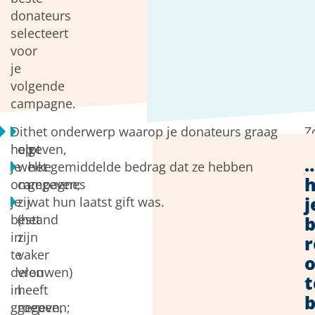
donateurs
selecteert
voor
je
volgende
campagne.
Dit
het onderwerp waarop je donateurs graag
Z
helpt
op
geven,
k
je
welke
het gemiddelde bedrag dat ze hebben
je
h
om
campagnes
gegeven;
d
j
je
zij
wat hun laatst gift was.
v
bestand
(het
o
b
in
zijn
ie
r
te
vaker
m
delen
vrouwen)
t
t
in
heeft
g
groepen,
gegeven;
d