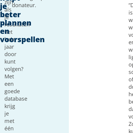
zijn
je
donateur.
“D
als
is
beter
je
w
plannen
resultaten
w
en
het
v
voorspellen
hele
e
jaar
w
door
l
kunt
o
volgen?
s
Met
o
een
d
goede
h
database
b
krijg
d
je
v
met
Z
één
k