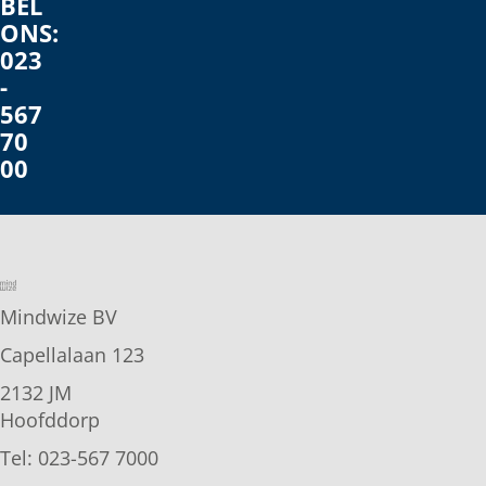
BEL
ONS:
023
-
567
70
00
Mindwize BV
Capellalaan 123
2132 JM
Hoofddorp
Tel: 023-567 7000