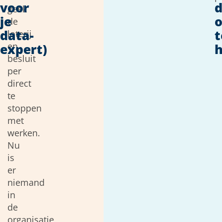
voor
d
geek
je
de
data-
t
loterij
en
expert)
h
besluit
per
direct
te
stoppen
met
werken.
Nu
is
er
niemand
in
de
organisatie