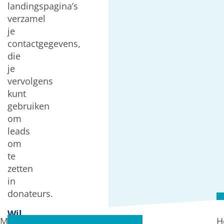
landingspagina’s
verzamel
je
contactgegevens,
die
je
vervolgens
kunt
gebruiken
om
leads
om
te
zetten
in
donateurs.
Wil
Met
H