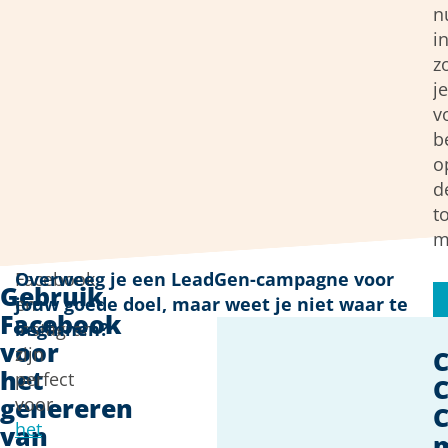
n
in
z
je
v
b
o
d
t
m
Facebook
Overweeg je een LeadGen-campagne voor
Gebruik
en
jouw goede doel, maar weet je niet waar te
Facebook
Instagram
beginnen?
voor
zijn
het
perfect
C
genereren
voor
C
het
van