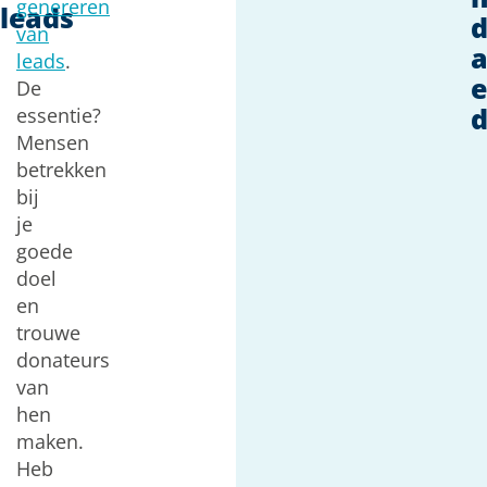
genereren
leads
van
a
leads
.
De
d
essentie?
Mensen
betrekken
bij
je
goede
doel
en
trouwe
donateurs
van
hen
maken.
Heb