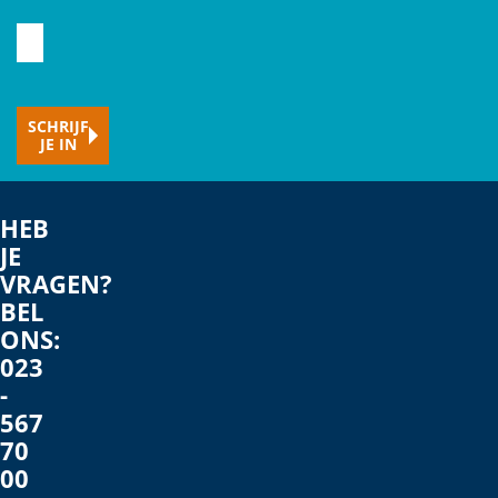
Typ
hier
je
SCHRIJF
e-
JE IN
mailadres
HEB
JE
VRAGEN?
BEL
ONS:
023
-
567
70
00