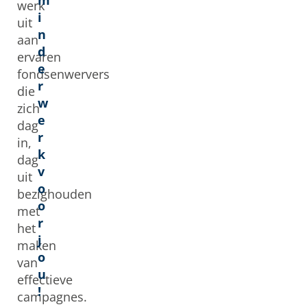
m
werk
i
uit
n
aan
d
ervaren
e
fondsenwervers
r
die
w
zich
e
dag
r
in,
k
dag
v
uit
o
bezighouden
o
met
r
het
j
maken
o
van
u
effectieve
!
campagnes.