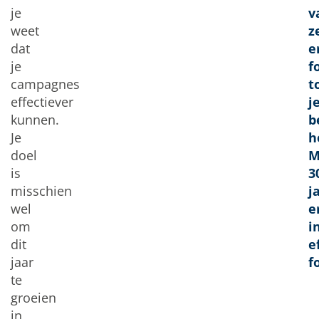
je
v
weet
z
dat
e
je
f
campagnes
t
effectiever
j
kunnen.
b
Je
h
doel
M
is
3
misschien
j
wel
e
om
i
dit
e
jaar
f
te
groeien
in