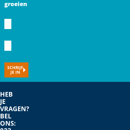
groeien
CAPTCHA
Voornaam
Typ
hier
je
SCHRIJF
e-
JE IN
mailadres
HEB
JE
VRAGEN?
BEL
ONS: