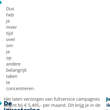
Dus
heb
je
meer
tijd
over
om
je
op
andere
belangrijk
taken
te
concentreren.
Het laten verzorgen van fullservice campagnes
Ja
De
begint bij € 5.495,- per maand. Dit krijg je in de
I
We