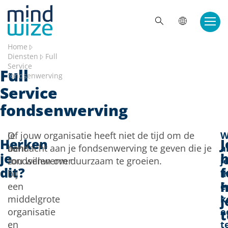
Doorgaan naar inhoud
ZOE
Home
Diensten
Full
Service
Full
fondsenwerving
Service
fondsenwerving
Je
Of jouw organisatie heeft niet de tijd om de
W
Herken
J
bent
aandacht aan je fondsenwerving te geven die je
a
je
h
fondsenwerver
zou willen om duurzaam te groeien.
j
dit?
f
bij
i
een
é
j
middelgrote
k
organisatie
e
t
en
t