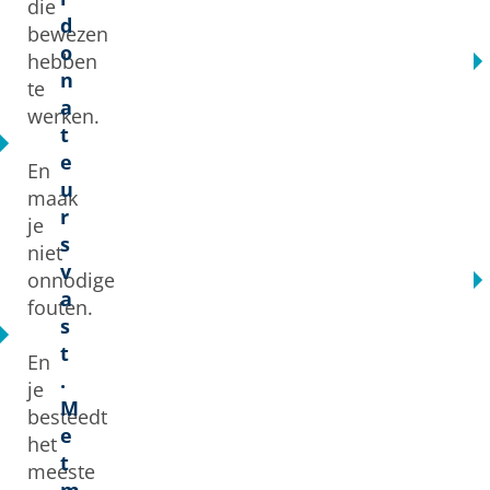
die
d
bewezen
o
hebben
n
te
a
werken.
t
e
En
u
maak
r
je
s
niet
v
onnodige
a
fouten.
s
t
En
.
je
M
besteedt
e
het
t
meeste