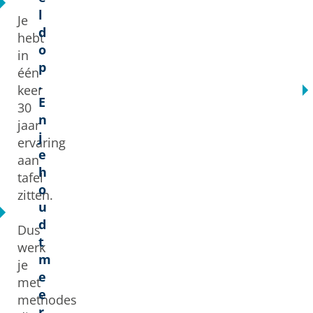
l
Je
d
hebt
o
in
p
één
.
keer
E
30
n
jaar
j
ervaring
e
aan
h
tafel
o
zitten.
u
d
Dus
t
werk
m
je
e
met
e
methodes
r