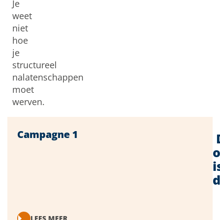
Je
weet
niet
hoe
je
structureel
nalatenschappen
moet
werven.
Campagne 1
o
i
d
LEES MEER