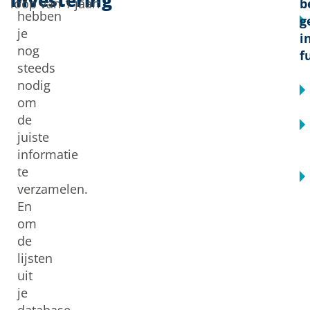
investering
loop van 1 jaar:
b
hebben
g
je
i
nog
f
steeds
nodig
om
de
juiste
informatie
te
verzamelen.
En
om
de
lijsten
uit
je