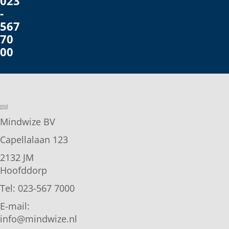
023
-
567
70
00
Mindwize BV
Capellalaan 123
2132 JM
Hoofddorp
Tel: 023-567 7000
E-mail:
info@mindwize.nl