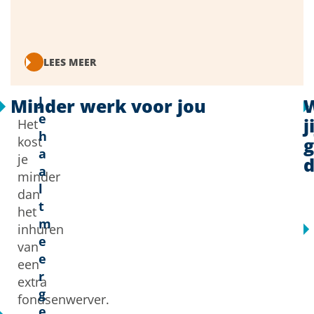
LEES MEER
J
Minder werk voor jou
e
j
Het
h
kost
g
a
je
a
minder
l
dan
t
het
m
inhuren
e
van
e
een
r
extra
g
fondsenwerver.
e