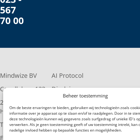
567
70 00
Mindwize BV
AI Protocol
Capellalaan 123
Disclaimer
Beheer toestemming
2132 JM
Privacy
Om de beste ervaringen te bieden, gebruiken wij technologieën zoals cook
Hoofddorp
statement
informatie over je apparaat op te slaan en/of te raadplegen. Door in te s
deze technologieën kunnen wij gegevens zoals surfgedrag of unieke ID's op
Tel: 023-567 7000
Copyright
verwerken. Als je geen toestemming geeft of uw toestemming intrekt, kan d
nadelige invloed hebben op bepaalde functies en mogelijkheden.
E-mail:
Algemene