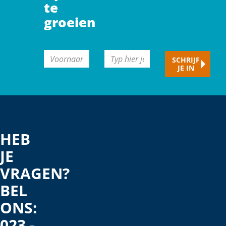
te
groeien
CAPTCHA
Voornaam
Typ
SCHRIJF
JE IN
hier
je
e-
mailadres
HEB
JE
VRAGEN?
BEL
ONS:
023 -