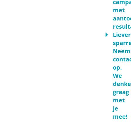
camp
met
aanto
result
Liever
sparr
Neem
conta
op.
We
denk
graag
met
je
mee!