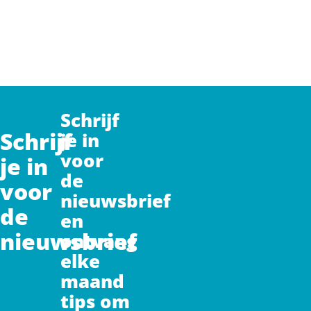
Schrijf
Schrijf
je in
voor
je in
de
voor
nieuwsbrief
de
en
nieuwsbrief
ontvang
elke
maand
tips om