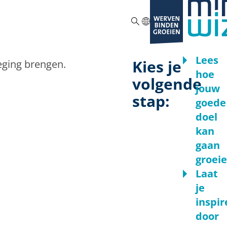
ZOEKEN
Lees
Kies je
eging brengen.
hoe
volgende
jouw
stap:
goede
doel
kan
gaan
groei
Laat
je
inspir
door