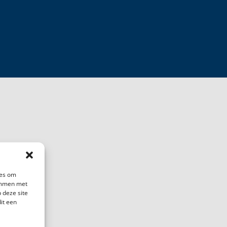
ies om
temmen met
 deze site
it een