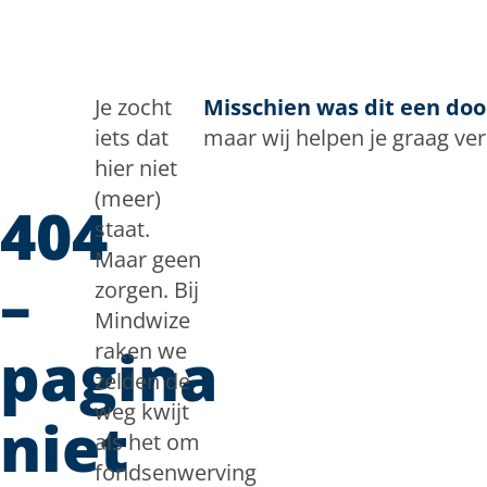
Doorgaan naar inhoud
Je zocht
Misschien was dit een do
iets dat
maar wij helpen je graag ve
hier niet
(meer)
404
staat.
Maar geen
–
zorgen. Bij
Mindwize
pagina
raken we
zelden de
weg kwijt
niet
als het om
fondsenwerving