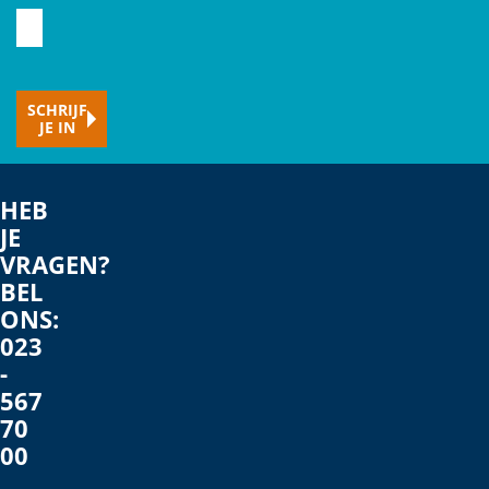
Typ
hier
je
SCHRIJF
e-
JE IN
mailadres
HEB
JE
VRAGEN?
BEL
ONS:
023
-
567
70
00