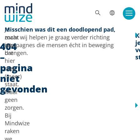
Doorgaan naar inhoud
ZOE
Je
Misschien was dit een doodlopend pad,
K
zocht
maar wij helpen je graag verder richting
j
404
iets
campagnes die mensen écht in beweging
v
dat
brengen.
–
s
hier
pagina
niet
niet
(meer)
staat.
gevonden
Maar
geen
zorgen.
Bij
Mindwize
raken
we