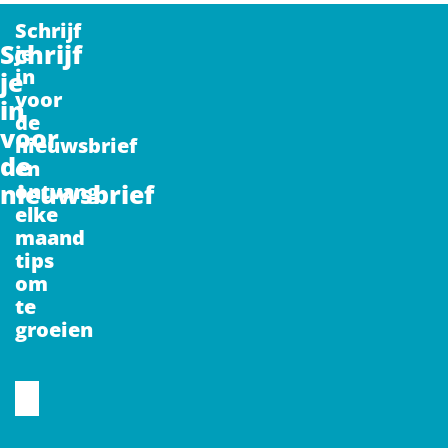
Schrijf
Schrijf
je
in
je
voor
in
de
voor
nieuwsbrief
de
en
nieuwsbrief
ontvang
elke
maand
tips
om
te
groeien
CAPTCHA
Voornaam