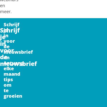
en
meer.
Schrijf
Schrijf
je
in
je
voor
in
de
voor
nieuwsbrief
de
en
nieuwsbrief
ontvang
elke
maand
tips
om
te
groeien