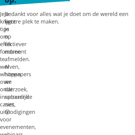
Je
Je
Bedankt voor alles wat je doet om de wereld een
krijgt
kunt
betere plek te maken.
tips
je
om
op
effectiever
elk
fondsen
moment
te
afmelden.
werven,
Al
whitepapers
hopen
over
we
onderzoek,
dat
inspirerende
natuurlijk
cases,
niet.
uitnodigingen
😛
voor
evenementen,
webinars