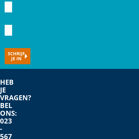
CAPTCHA
Voornaam
Typ
hier
je
SCHRIJF
e-
JE IN
mailadres
HEB
JE
VRAGEN?
BEL
ONS:
023
-
567