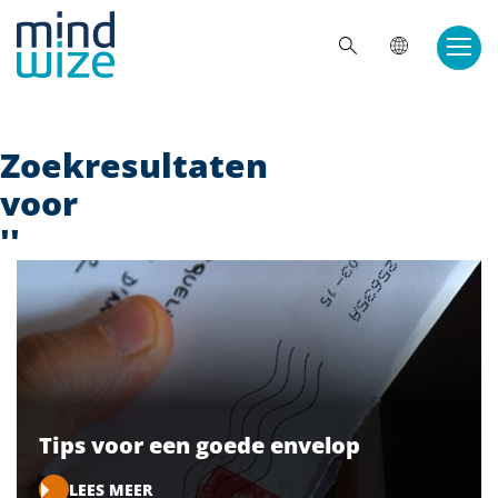
Doorgaan naar inhoud
ZOE
Zoekresultaten
voor
''
Tips voor een goede envelop
LEES MEER