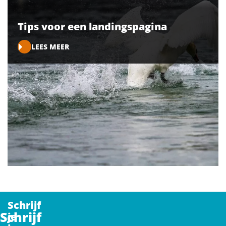
Tips voor een landingspagina
LEES MEER
Schrijf
Schrijf
je