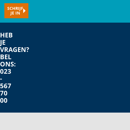
je
SCHRIJF
e-
JE IN
mailadres
HEB
JE
VRAGEN?
BEL
ONS:
023
-
567
70
00