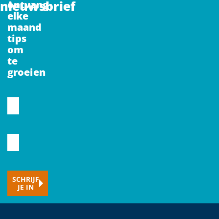
nieuwsbrief
ontvang
elke
maand
tips
om
te
groeien
CAPTCHA
Voornaam
Typ
hier
je
SCHRIJF
e-
JE IN
mailadres