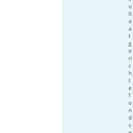
u
lt
a
a
t
g
e
ri
c
h
t
e
f
o
n
d
s
e