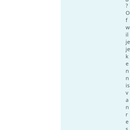
?
O
f
w
il
je
je
k
e
n
n
is
v
a
n
r
e
s