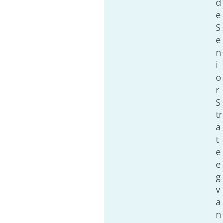
d
e
S
e
n
i
o
r
S
tr
a
t
e
e
g
v
a
n