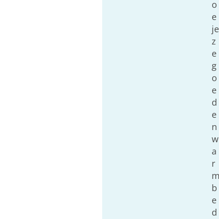
o
e
je
z
e
g
o
e
d
e
n
w
a
r
b
e
d