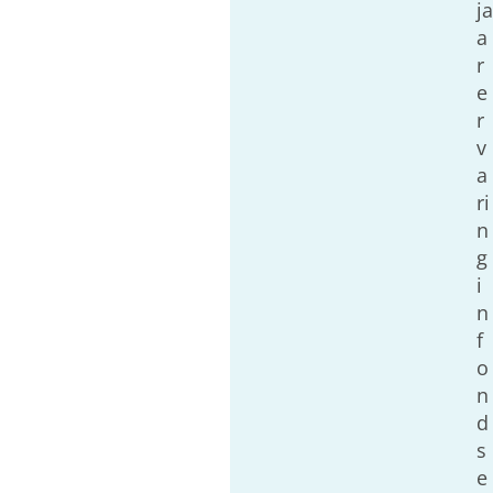
ja
a
r
e
r
v
a
ri
n
g
i
n
f
o
n
d
s
e