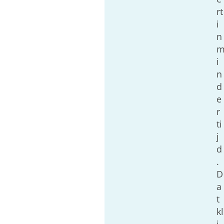
rt
i
n
i
n
d
e
r
ti
j
d
.
D
a
t
kl
i