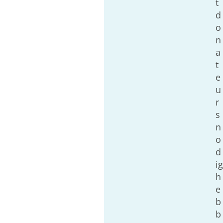
t
d
o
n
a
t
e
u
r
s
n
o
d
ig
h
e
b
b