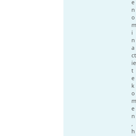
e
n
o
i
n
a
ct
ie
t
e
k
o
e
n
,
h