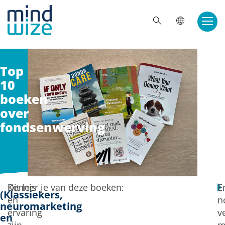
Doorgaan naar inhoud
ZOE
Top
10
boeken
over
fondsenwerving
Kennis
Dit leer je van deze boeken:
E
(Klassiekers,
en
n
neuromarketing
ervaring
v
en
zijn
m