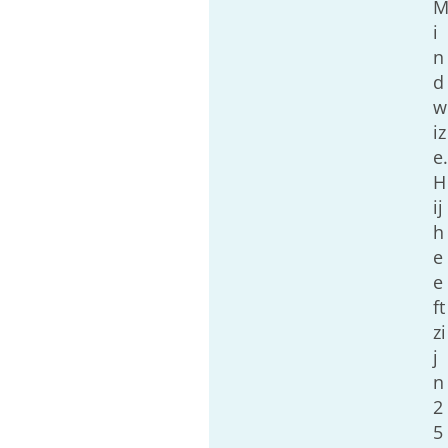
i
n
d
w
iz
e.
H
ij
h
e
e
ft
zi
j
n
2
5