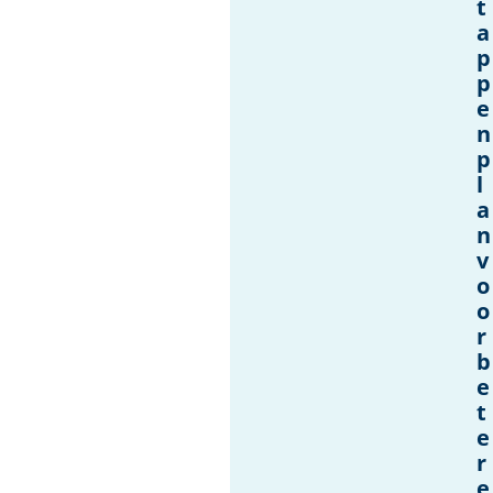
t
a
p
p
e
n
p
l
a
n
v
o
o
r
b
e
t
e
r
e