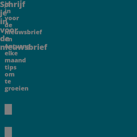
Schrijf
je
in
je
voor
in
de
voor
nieuwsbrief
de
en
nieuwsbrief
ontvang
elke
maand
tips
om
te
groeien
CAPTCHA
Voornaam
Typ