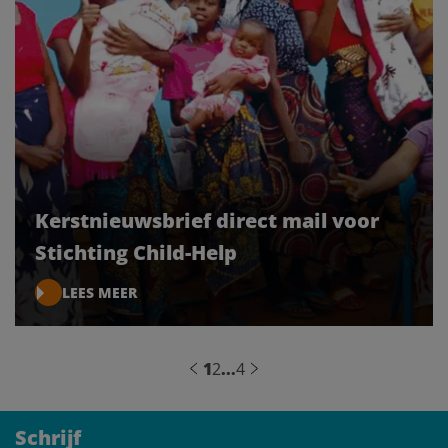
Kerstnieuwsbrief direct mail voor
Stichting Child-Help
LEES MEER
1
2
...
4
Schrijf