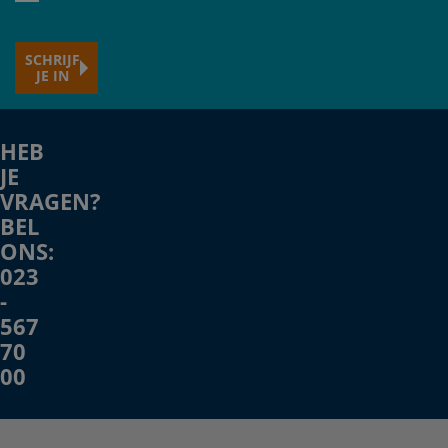
hier
je
SCHRIJF
e-
JE IN
mailadres
HEB
JE
VRAGEN?
BEL
ONS:
023
-
567
70
00